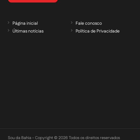
Página inicial
Fale conosco
Últimas notícias
Política de Privacidade
RECEBA NOSSAS ATUALIZAÇÕES POR E-
MAIL
informe seu e-mail *
Cadastrar
Sou da Bahia - Copyright © 2026 Todos os direitos reservados