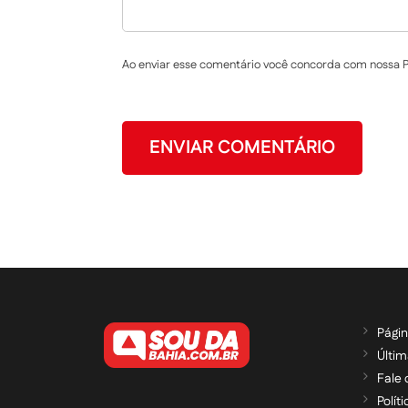
Ao enviar esse comentário você concorda com nossa Po
Págin
Últim
Fale
Polít