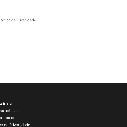
lítica de Privacidade.
a inicial
RECEBA NOSSAS ATU
as notícias
 conosco
informe seu e-mail *
ica de Privacidade