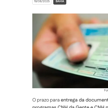
19/08/2025
BAHIA
Fo
O prazo para
entrega da document
programas CNH da Gente e CNH n