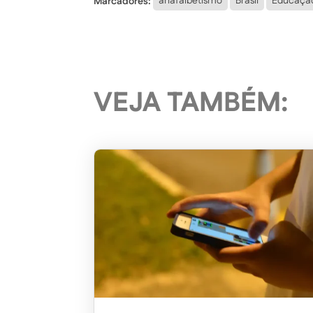
Marcadores:
anafalbetismo
Brasil
Educaçã
VEJA TAMBÉM: