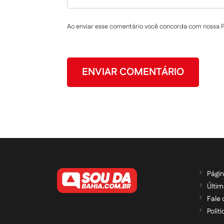
Ao enviar esse comentário você concorda com nossa Po
Págin
Últim
Fale
Polít