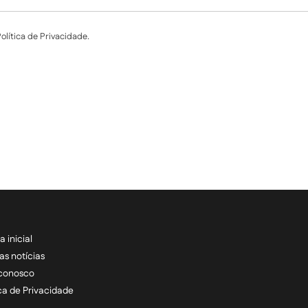
lítica de Privacidade.
a inicial
RECEBA NOSSAS ATU
as notícias
 conosco
informe seu e-mail *
ica de Privacidade