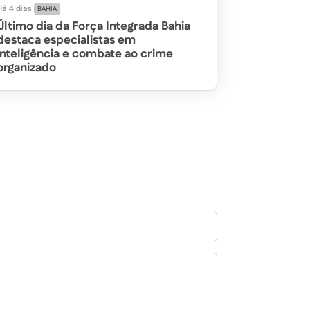
Há 4 dias
BAHIA
Último dia da Força Integrada Bahia
destaca especialistas em
inteligência e combate ao crime
organizado