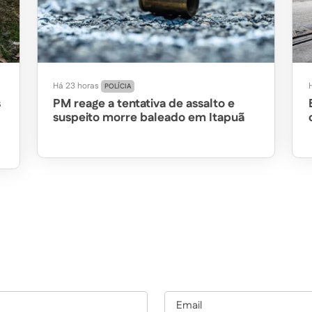
Há 23 horas
H
POLÍCIA
s
PM reage a tentativa de assalto e
suspeito morre baleado em Itapuã