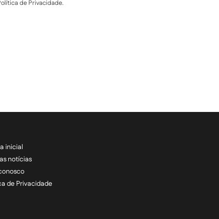
lítica de Privacidade.
a inicial
RECEBA NOSSAS ATU
as notícias
 conosco
informe seu e-mail *
ica de Privacidade