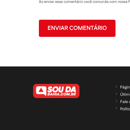
Ao enviar esse comentário você concorda com nossa Po
Págin
Últim
Fale
Polít