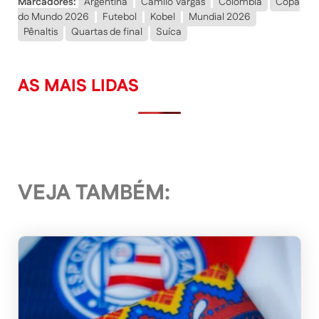
Marcadores:
Argentina
Camilo Vargas
Colômbia
Copa
do Mundo 2026
Futebol
Kobel
Mundial 2026
Pênaltis
Quartas de final
Suíca
AS MAIS LIDAS
VEJA TAMBÉM: