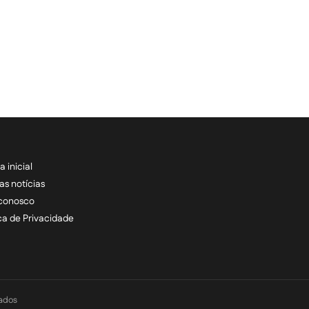
a inicial
RECEBA NOSSAS ATU
as notícias
 conosco
informe seu e-mail *
ica de Privacidade
vados