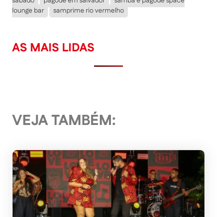
sábado
pagode em salvador
samba e pagode space
lounge bar
samprime rio vermelho
AS MAIS LIDAS
VEJA TAMBÉM: