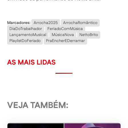
Marcadores:
Arrocha2025
ArrochaRomântico
DiaDoTrabalhador
FeriadoComMúsica
LançamentoMusical
MúsicaNova
NettoBrito
PlaylistDoFeriado
PraEncherEDerramar
AS MAIS LIDAS
VEJA TAMBÉM: