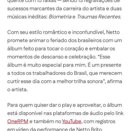
quente com 15 faixas — sendo 13 regravações de
sucessos marcantes da carreira do artista e duas
músicas inéditas:
Biometria
e
Traumas Recentes
.
Com seu estilo romântico e inconfundível, Netto
promete animar o feriado dos brasileiros com um
álbum feito para tocar o coração e embalar os
momentos de descanso e celebração. “Esse
álbum é muito especial para mim. É um presente
a todos os trabalhadores do Brasil, que merecem
curtir esse dia com a melhor trilha sonora”, afirma
o artista.
Para quem quiser dar o play e aproveitar, o álbum
está disponível nas plataformas de áudio pelo link
OneRPM
e também no
YouTube
, com registros
em vídeo da performance de Netto Brito.