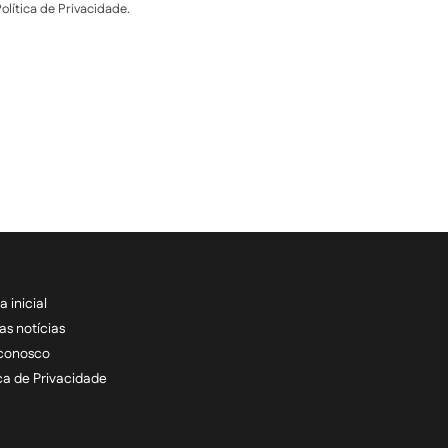
lítica de Privacidade.
a inicial
RECEBA NOSSAS ATU
as notícias
 conosco
informe seu e-mail *
ica de Privacidade