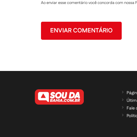
Ao enviar esse comentário você concorda com nossa Po
Págin
Últim
Fale
Polít