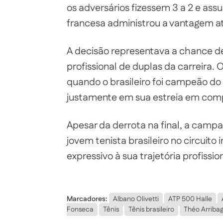
os adversários fizessem 3 a 2 e ass
francesa administrou a vantagem até 
A decisão representava a chance d
profissional de duplas da carreira. 
quando o brasileiro foi campeão do
justamente em sua estreia em comp
Apesar da derrota na final, a cam
jovem tenista brasileiro no circuit
expressivo à sua trajetória profissio
Marcadores:
Albano Olivetti
ATP 500 Halle
Fonseca
Tênis
Tênis brasileiro
Théo Arriba