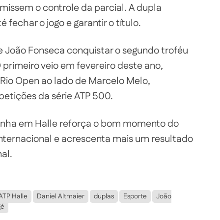
umissem o controle da parcial. A dupla
fechar o jogo e garantir o título.
e João Fonseca conquistar o segundo troféu
O primeiro veio em fevereiro deste ano,
 Rio Open ao lado de Marcelo Melo,
etições da série ATP 500.
panha em Halle reforça o bom momento do
o internacional e acrescenta mais um resultado
nal.
ATP Halle
Daniel Altmaier
duplas
Esporte
João
gé