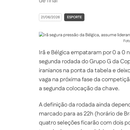
de final
21/06/2026
ESPORTE
Fot
Irã e Bélgica empataram por 0 a 0 n
segunda rodada do Grupo G da Cop
iranianos na ponta da tabela e deix
vaga na próxima fase da competiçã
a segunda colocação da chave.
A definição da rodada ainda depend
marcado para as 22h (horário de Br
quatro seleções ficarão com dois po