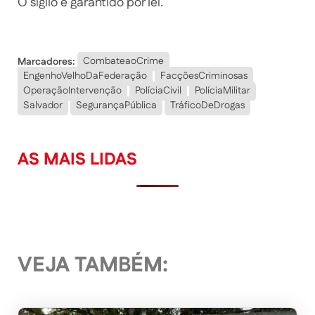
O sigilo é garantido por lei.
Marcadores:
CombateaoCrime
EngenhoVelhoDaFederação
FacçõesCriminosas
OperaçãoIntervenção
PolíciaCivil
PolíciaMilitar
Salvador
SegurançaPública
TráficoDeDrogas
AS MAIS LIDAS
VEJA TAMBÉM: