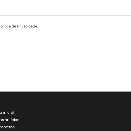
lítica de Privacidade.
a inicial
RECEBA NOSSAS ATU
as notícias
 conosco
informe seu e-mail *