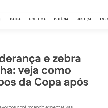
S
BAHIA
POLÍTICA
POLÍCIA
JUSTIÇA
ESP
liderança e zebra
nha: veja como
upos da Copa após
avoritos confirmando expectativas,