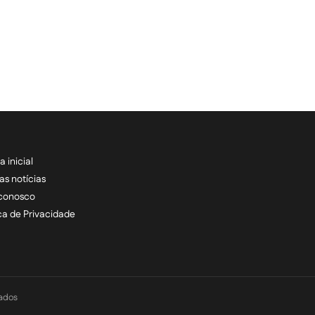
a inicial
RECEBA NOSSAS ATU
as notícias
 conosco
informe seu e-mail *
ica de Privacidade
vados