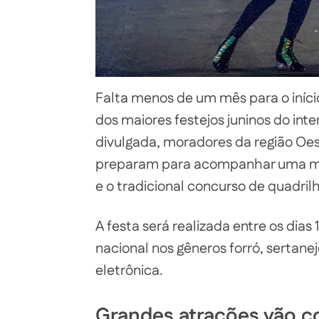
Falta menos de um mês para o iníc
dos maiores festejos juninos do int
divulgada, moradores da região Oest
preparam para acompanhar uma mar
e o tradicional concurso de quadri
A festa será realizada entre os dias 
nacional nos gêneros forró, sertane
eletrônica.
Grandes atrações vão c