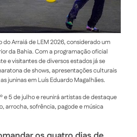
io do Arraiá de LEM 2026, considerado um
erior da Bahia. Com a programação oficial
e e visitantes de diversos estados já se
atona de shows, apresentações culturais
lhas juninas em Luís Eduardo Magalhães.
1º e 5 de julho e reunirá artistas de destaque
jo, arrocha, sofrência, pagode e música
omandar os quatro dias de