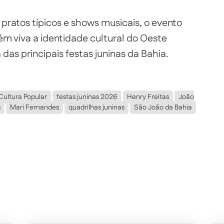
pratos típicos e shows musicais, o evento
ém viva a identidade cultural do Oeste
as principais festas juninas da Bahia.
Cultura Popular
festas juninas 2026
Henry Freitas
João
s
Mari Fernandes
quadrilhas juninas
São João da Bahia