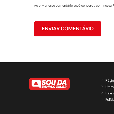
Ao enviar esse comentário você concorda com nossa Po
Págin
Últim
Fale
Polít