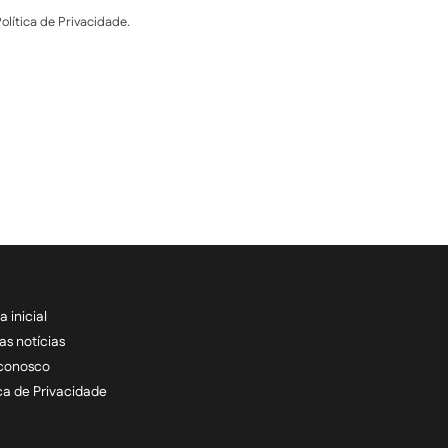
lítica de Privacidade.
a inicial
RECEBA NOSSAS ATU
as notícias
 conosco
informe seu e-mail *
ica de Privacidade