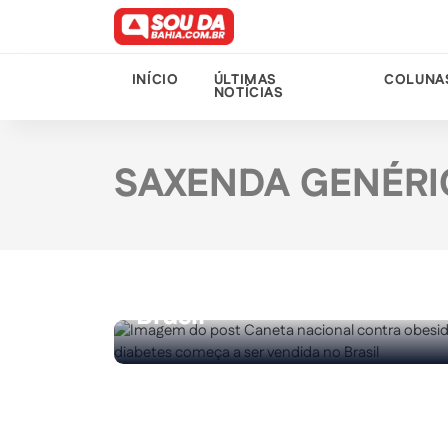
INÍCIO
ÚLTIMAS
COLUNA
NOTÍCIAS
SAXENDA GENÉRI
03/08/2025
Caneta nacional contra
obesidade e diabetes
começa a ser vendida n
Brasil