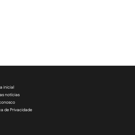
a inicial
RECEBA NOSSAS ATU
as notícias
 conosco
informe seu e-mail *
ica de Privacidade