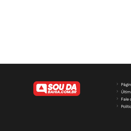
Págin
Últim
Fale
Polít