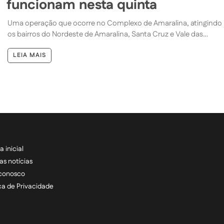
funcionam nesta quinta
Uma operação que ocorre no Complexo de Amaralina, atingindo
os bairros do Nordeste de Amaralina, Santa Cruz e Vale das…
LEIA MAIS
a inicial
RECEBA NOSSAS ATU
as notícias
 conosco
informe seu e-mail *
ica de Privacidade