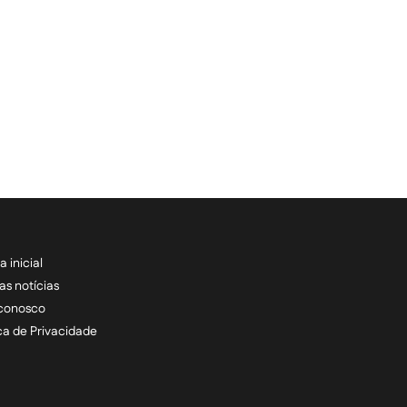
a inicial
RECEBA NOSSAS ATU
as notícias
 conosco
informe seu e-mail *
ica de Privacidade