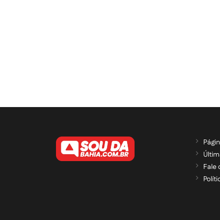
Págin
Últim
Fale
Polít