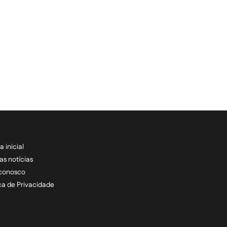
a inicial
RECEBA NOSSAS ATU
as notícias
 conosco
informe seu e-mail *
ica de Privacidade