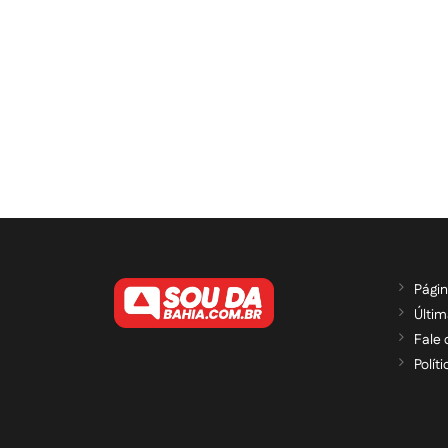
Págin
Últim
Fale
Polít