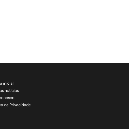
a inicial
RECEBA NOSSAS ATU
as notícias
 conosco
informe seu e-mail *
ica de Privacidade