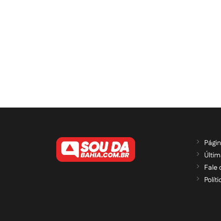
Págin
Últim
Fale
Polít