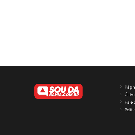
Págin
Últim
Fale
Polít