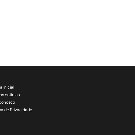
a inicial
RECEBA NOSSAS ATU
as notícias
 conosco
informe seu e-mail *
ica de Privacidade