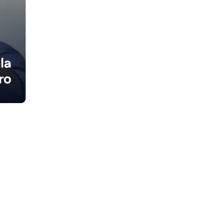
e
la
ro