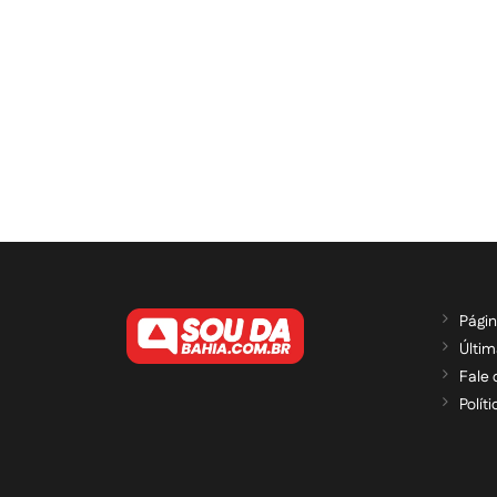
Págin
Últim
Fale
Polít