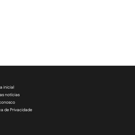
a inicial
RECEBA NOSSAS ATU
as notícias
 conosco
informe seu e-mail *
ica de Privacidade