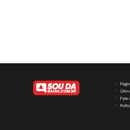
Págin
Últim
Fale
Polít