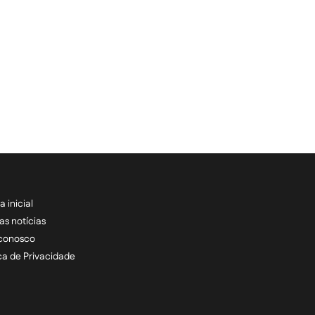
a inicial
RECEBA NOSSAS ATU
as notícias
 conosco
informe seu e-mail *
ica de Privacidade