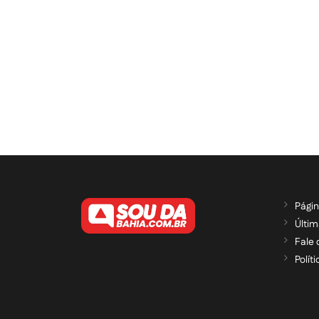
Págin
Últim
Fale
Polít