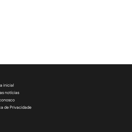
a inicial
RECEBA NOSSAS ATU
as notícias
 conosco
informe seu e-mail *
ica de Privacidade