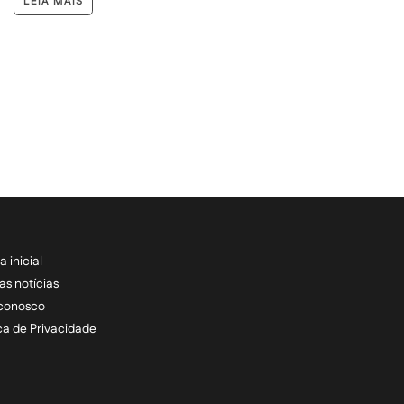
LEIA MAIS
a inicial
RECEBA NOSSAS ATU
as notícias
 conosco
informe seu e-mail *
ica de Privacidade