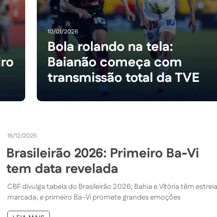
10/01/2026
Bola rolando na tela:
iro
Baianão começa com
transmissão total da TVE
16/12/2025
Brasileirão 2026: Primeiro Ba-Vi
tem data revelada
CBF divulga tabela do Brasileirão 2026; Bahia e Vitória têm estrei
marcada, e primeiro Ba-Vi promete grandes emoções