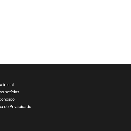
a inicial
RECEBA NOSSAS ATU
as notícias
 conosco
informe seu e-mail *
ica de Privacidade