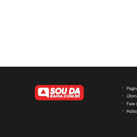
Págin
Últim
Fale
Polít