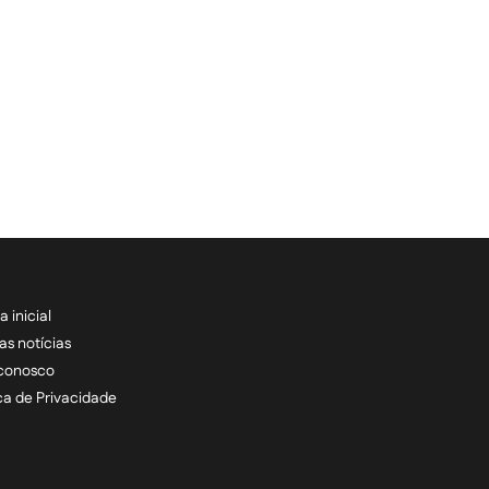
a inicial
RECEBA NOSSAS ATU
as notícias
 conosco
informe seu e-mail *
ica de Privacidade