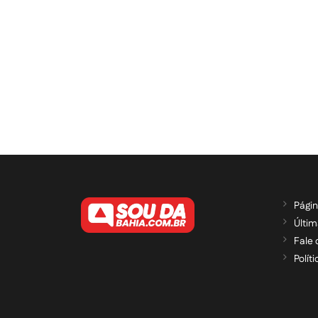
Págin
Últim
Fale
Polít