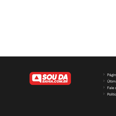
Págin
Últim
Fale
Polít