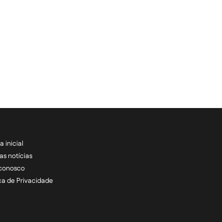
a inicial
RECEBA NOSSAS ATU
as notícias
 conosco
informe seu e-mail *
ica de Privacidade