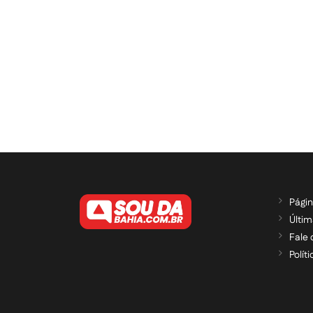
Págin
Últim
Fale
Polít