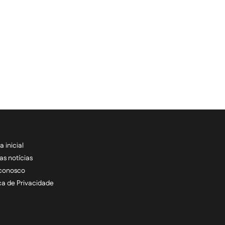
a inicial
RECEBA NOSSAS ATU
as notícias
 conosco
informe seu e-mail *
ica de Privacidade