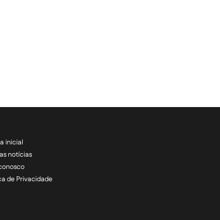
a inicial
RECEBA NOSSAS ATU
as notícias
 conosco
informe seu e-mail *
ica de Privacidade