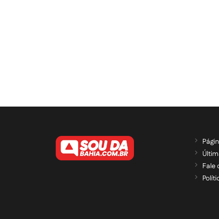
Págin
Últim
Fale
Polít