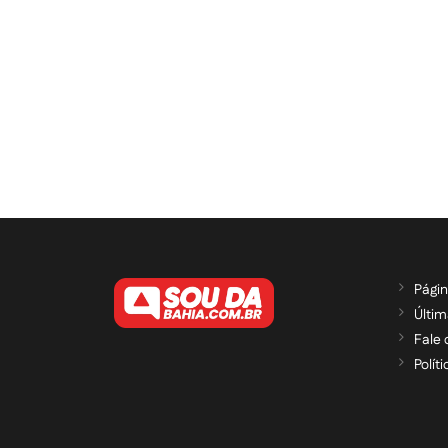
Págin
Últim
Fale
Polít