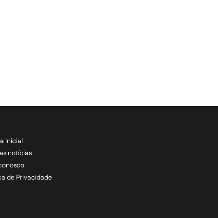
a inicial
RECEBA NOSSAS ATU
as notícias
 conosco
informe seu e-mail *
ica de Privacidade