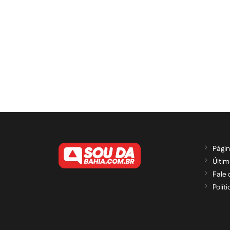
Págin
Últim
Fale
Polít