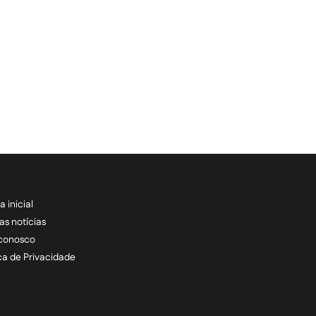
a inicial
RECEBA NOSSAS ATU
as notícias
 conosco
informe seu e-mail *
ica de Privacidade