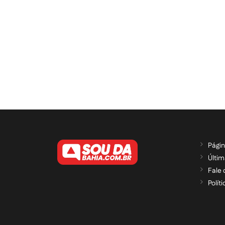
Págin
Últim
Fale
Polít