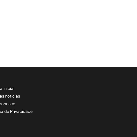
a inicial
RECEBA NOSSAS ATU
as notícias
 conosco
informe seu e-mail *
ica de Privacidade