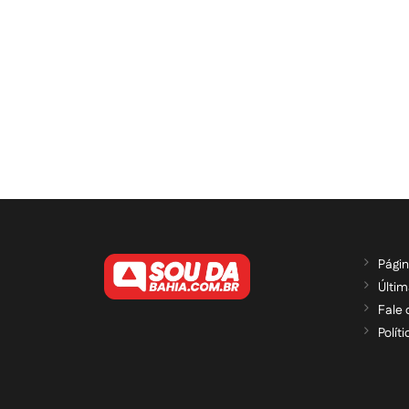
Págin
Últim
Fale
Polít