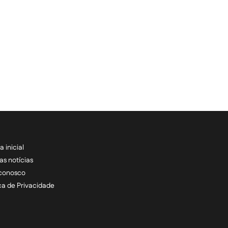
a inicial
RECEBA NOSSAS ATU
as notícias
 conosco
informe seu e-mail *
ica de Privacidade