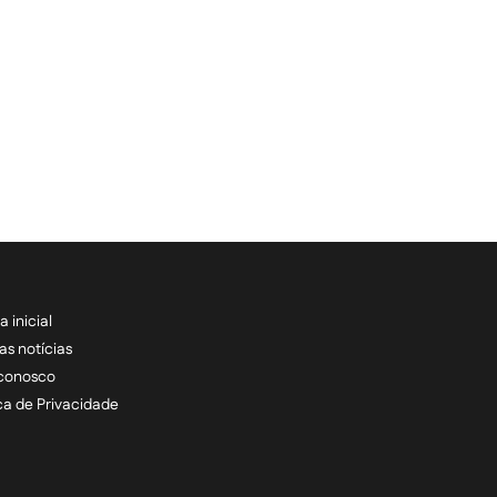
a inicial
RECEBA NOSSAS ATU
as notícias
 conosco
informe seu e-mail *
ica de Privacidade