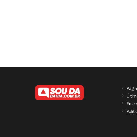
Págin
Últim
Fale
Polít